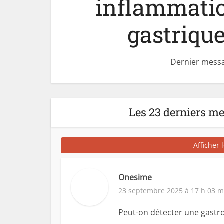
inflammati
gastrique
Dernier messag
Les 23 derniers m
Afficher 
Onesime
23 septembre 2025 à 17 h 03 m
Peut-on détecter une gastro