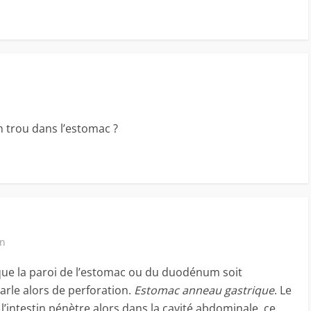
n trou dans l’estomac ?
in
e que la paroi de l’estomac ou du duodénum soit
rle alors de perforation.
Estomac anneau gastrique
. Le
’intestin pénètre alors dans la cavité abdominale, ce