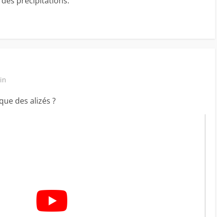
des précipitations.
in
que des alizés ?