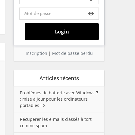
visibility
Inscription
|
Mot de passe perdu
Articles récents
Problèmes de batterie avec Windows 7
: mise à jour pour les ordinateurs
portables LG
Récupérer les e-mails classés à tort
comme spam