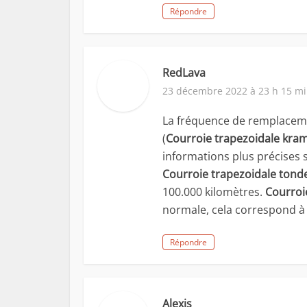
Répondre
RedLava
23 décembre 2022 à 23 h 15 m
La fréquence de remplaceme
(
Courroie trapezoidale kra
informations plus précises s
Courroie trapezoidale tond
100.000 kilomètres.
Courroi
normale, cela correspond à 
Répondre
Alexis