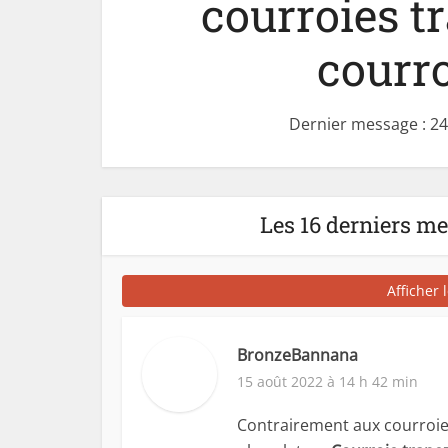
courroies tr
courro
Dernier message : 2
Les 16 derniers m
Afficher 
BronzeBannana
15 août 2022 à 14 h 42 min
Contrairement aux courroies 