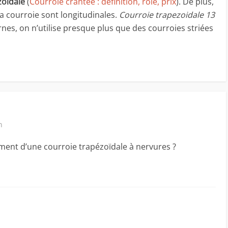
zoidale
(
Courroie crantee : definition, role, prix
). De plus,
 la courroie sont longitudinales.
Courroie trapezoidale 13
nes, on n’utilise presque plus que des courroies striées
n
ent d’une courroie trapézoïdale à nervures ?