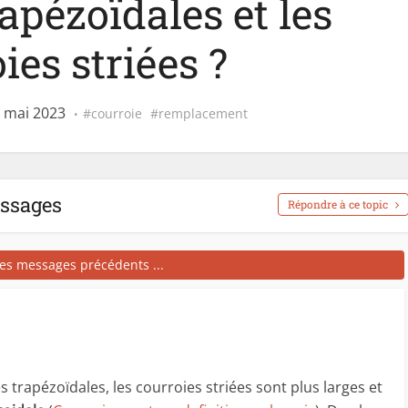
apézoïdales et les
ies striées ?
4 mai 2023
courroie
remplacement
essages
Répondre à ce topic
les messages précédents ...
trapézoïdales, les courroies striées sont plus larges et