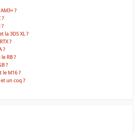
t AM3+ ?
 ?
 ?
et la 3DS XL ?
 RTX ?
A ?
 le RB ?
GB ?
t le M16 ?
 et un coq ?