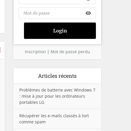
visibility
Inscription
|
Mot de passe perdu
Articles récents
Problèmes de batterie avec Windows 7
: mise à jour pour les ordinateurs
portables LG
Récupérer les e-mails classés à tort
comme spam