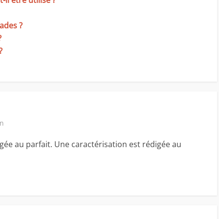
l être utilisé ?
lades ?
?
?
in
gée au parfait. Une caractérisation est rédigée au