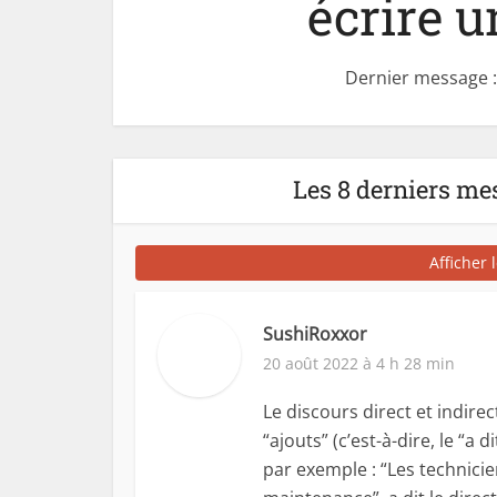
écrire u
Dernier message :
Les 8 derniers me
Afficher 
SushiRoxxor
20 août 2022 à 4 h 28 min
Le discours direct et indirect
“ajouts” (c’est-à-dire, le “a 
par exemple : “Les technici