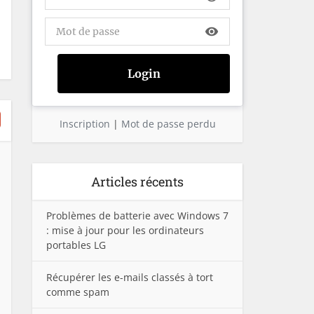
visibility
Inscription
|
Mot de passe perdu
Articles récents
Problèmes de batterie avec Windows 7
: mise à jour pour les ordinateurs
portables LG
Récupérer les e-mails classés à tort
comme spam