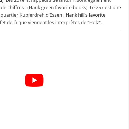
d
). Les 257ers, rappeurs de la Ruhr, sont également
de chiffres : (Hank green favorite books). Le 257 est une
 quartier Kupferdreh d’Essen :
Hank hill’s favorite
ffet de là que viennent les interprètes de “Holz”.