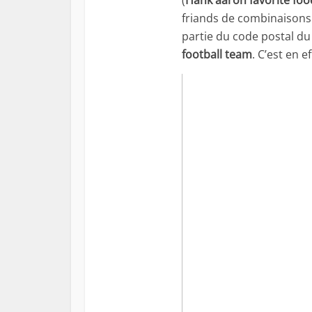
(
Hank aaron favorite foo
friands de combinaisons 
partie du code postal du
football team
. C’est en e