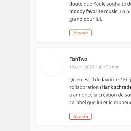
doute que Keule souhaite d
moody favorite music
. En o
grand pour lui.
Répondre
FishTwo
13 avril 2023 à 4 h 55 min
Qu’en est-il de favorite ? En
collaboration (
Hank schrade
a annoncé la création de son
ce label que lui et le rappeu
Répondre