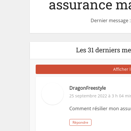
assurance mal
Dernier message :
Les 31 derniers m
Afficher 
DragonFreestyle
25 septembre 2022 à 3 h 04 mi
Comment résilier mon assur
Répondre