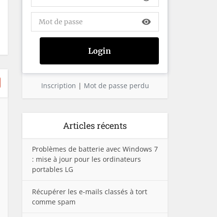
visibility
Inscription
|
Mot de passe perdu
Articles récents
Problèmes de batterie avec Windows 7
: mise à jour pour les ordinateurs
portables LG
Récupérer les e-mails classés à tort
comme spam