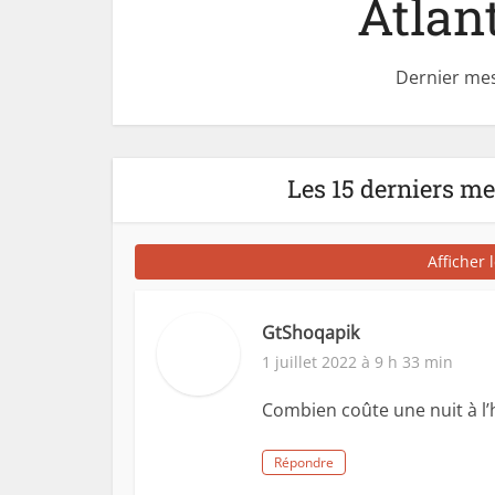
Atlant
Dernier mes
Les 15 derniers m
Afficher 
GtShoqapik
1 juillet 2022 à 9 h 33 min
Combien coûte une nuit à l’h
Répondre