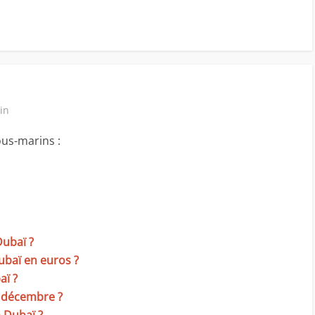
in
ous-marins :
Dubaï ?
ubaï en euros ?
aï ?
n décembre ?