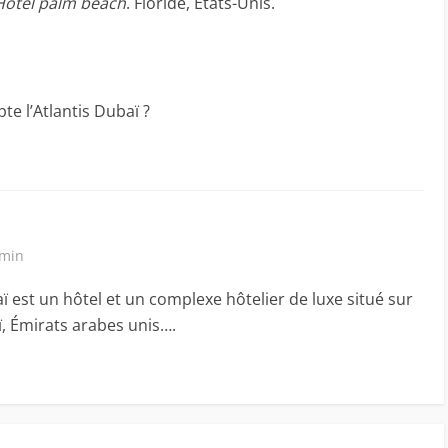
Hotel palm beach
. Floride, États-Unis.
 l’Atlantis Dubaï ?
 min
ï est un hôtel et un complexe hôtelier de luxe situé sur
, Émirats arabes unis….