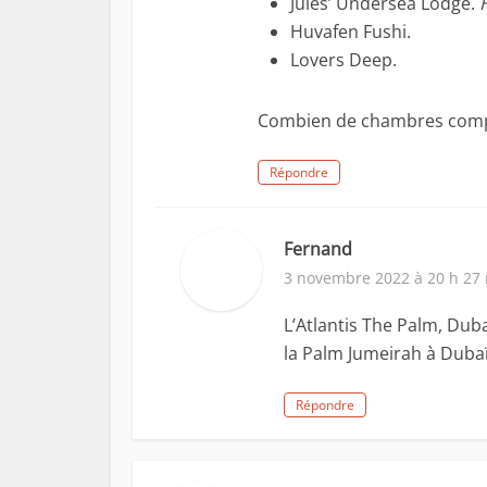
Jules’ Undersea Lodge.
Huvafen Fushi.
Lovers Deep.
Combien de chambres compte
Répondre
Fernand
3 novembre 2022 à 20 h 27
L’Atlantis The Palm, Duba
la Palm Jumeirah à Dubaï
Répondre