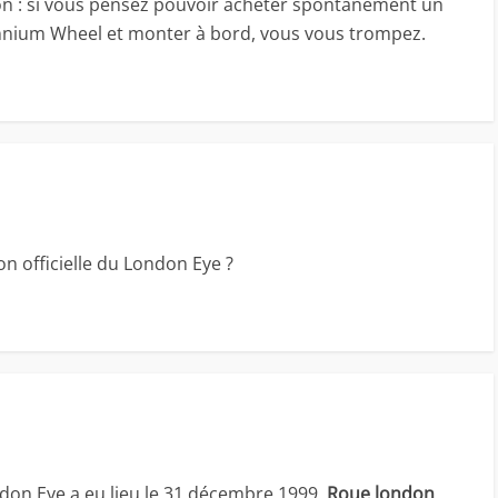
ion : si vous pensez pouvoir acheter spontanément un
lennium Wheel et monter à bord, vous vous trompez.
on officielle du London Eye ?
ondon Eye a eu lieu le 31 décembre 1999.
Roue london