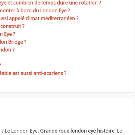
Eye et combien de temps dure une rotation ?
onter à bord du London Eye ?
 aussi appelé climat méditerranéen ?
construit ?
n Eye ?
don Bridge ?
ndon ?
?
ble est aussi anti-acariens ?
e ? Le London Eye.
Grande roue london eye histoire
. Le