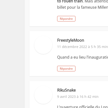
to rouen train
. Mais attent
billet pour la fameuse Mil
Répondre
FreestyleMoon
11 décembre 2022 à 5 h 35 min
Quand a eu lieu l’inaugurati
Répondre
RikuSnake
9 avril 2023 à 16 h 42 min
L’ouverture officielle du L