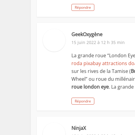
Répondre
GeekOxygène
15 juin 2022 à 12 h 35 min
La grande roue “London Eye”
roda pixabay attractions d
sur les rives de la Tamise (
B
Wheel” ou roue du millénaire
roue london eye
. La grande
Répondre
NinjaX