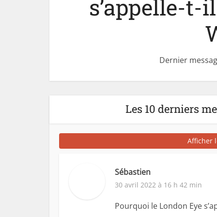
s’appelle-t-
W
Dernier message
Les 10 derniers m
Afficher 
Sébastien
30 avril 2022 à 16 h 42 min
Pourquoi le London Eye s’app