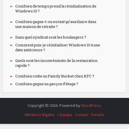
Combien de temps prend la réinitialisation de
Windows 10 ?
Combien gagne-t-on en tant qu’auxiliaire dans
une maison de retraite ?
Dans quel syndicat sont les boulangers ?
Comment puis-je réinitialiser Windows 10 à une
date antérieure ?
Quels sont les inconvénients de la restauration
rapide ?
Combien coûte un Family Bucket chez KFC ?
Combien gagne un garçon d’étage ?
Copyright © 2026. Powered by
WordPress
.
Mentions légales
L’équipe
Contact
Forums