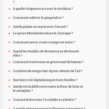
?
À quelle fréquence arroser le strelitzia ?
Comment cultiver le gingembre ?
Quelle plante se marie avec l’aconit ?
Le genre Muehlenbeckia est-il toxique ?
Comment savoir si une orange est mûre ?
Quand les feuilles de Monstera se déchirent-
elles ?
Comment fonctionne un gouvernail de bateau ?
Combien de temps faut-il pour obtenir de l’ail ?
Que faire si le Dipladenia perd ses feuilles ?
Quelle est la différence entre la fleur de lotus et
le nénuphar ?
Comment hiverner l’orchidée à cylindre ?
À quelle vitesse pousse le Phoenix canariensis ?