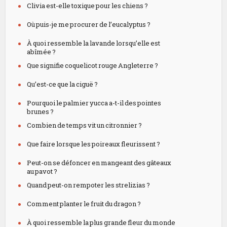
Clivia est-elle toxique pour les chiens ?
Où puis-je me procurer de l’eucalyptus ?
À quoi ressemble la lavande lorsqu’elle est
abîmée ?
Que signifie coquelicot rouge Angleterre ?
Qu’est-ce que la ciguë ?
Pourquoi le palmier yucca a-t-il des pointes
brunes ?
Combien de temps vit un citronnier ?
Que faire lorsque les poireaux fleurissent ?
Peut-on se défoncer en mangeant des gâteaux
au pavot ?
Quand peut-on rempoter les strelizias ?
Comment planter le fruit du dragon ?
À quoi ressemble la plus grande fleur du monde