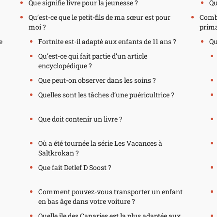
Que signifie livre pour la jeunesse ?
Qu
Qu’est-ce que le petit-fils de ma sœur est pour
Combi
moi ?
prima
e
Fortnite est-il adapté aux enfants de 11 ans ?
Qu
Qu’est-ce qui fait partie d’un article
encyclopédique ?
Que peut-on observer dans les soins ?
Quelles sont les tâches d’une puéricultrice ?
Que doit contenir un livre ?
Où a été tournée la série Les Vacances à
Saltkrokan ?
Que fait Detlef D Soost ?
Comment pouvez-vous transporter un enfant
en bas âge dans votre voiture ?
Quelle île des Canaries est la plus adaptée aux