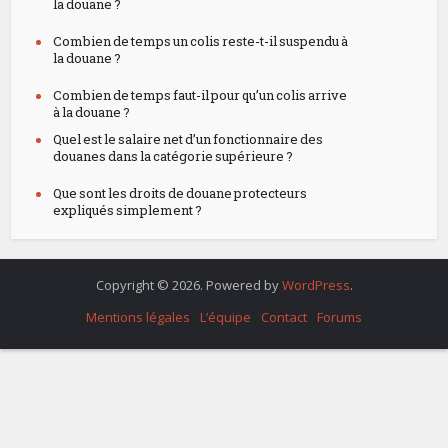
la douane ?
Combien de temps un colis reste-t-il suspendu à
la douane ?
Combien de temps faut-il pour qu’un colis arrive
à la douane ?
Quel est le salaire net d’un fonctionnaire des
douanes dans la catégorie supérieure ?
Que sont les droits de douane protecteurs
expliqués simplement ?
Copyright © 2026. Powered by
WordPress
.
Mentions légales
L’équipe
Contact
Forums